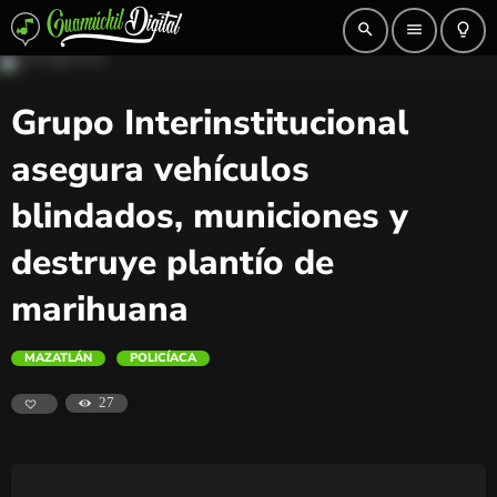
search
menu
lightbulb_outline
Grupo Interinstitucional
asegura vehículos
blindados, municiones y
destruye plantío de
marihuana
MAZATLÁN
POLICÍACA
27