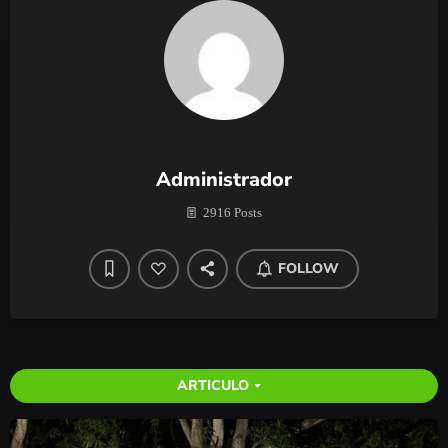
Administrador
2916 Posts
FOLLOW
ARTICULO
arrow_drop_down