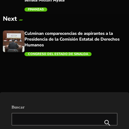
señala Milton Ayala
FINANZAS
trending_flat
Next
Culminan comparecencias de aspirantes a la
Presidencia de la Comisión Estatal de Derechos
Humanos
CONGRESO DEL ESTADO DE SINALOA
trending_flat
Buscar