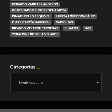
GERARDO VARGAS LANDEROS
GOBERNADOR RUBÉN ROCHA MOYA
ISMAEL BELLO ESQUIVEL
LUPITA LÓPEZ GONZÁLEZ
OMAR GARCÍA HARFUCH
RADIO UAS
RICARDO VELARDE CÁRDENAS
SINALOA
UAS
YERALDINE BONILLA VELARDE
Categorías