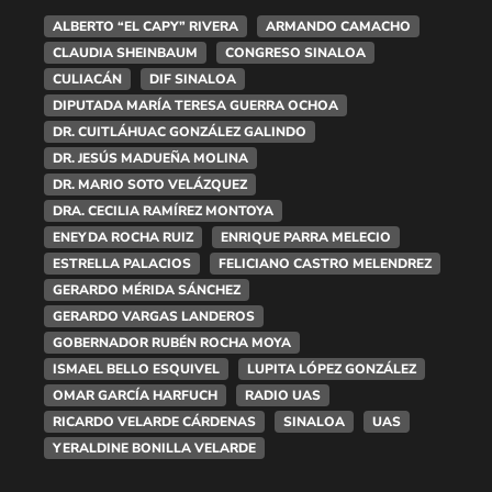
ALBERTO “EL CAPY” RIVERA
ARMANDO CAMACHO
CLAUDIA SHEINBAUM
CONGRESO SINALOA
CULIACÁN
DIF SINALOA
DIPUTADA MARÍA TERESA GUERRA OCHOA
DR. CUITLÁHUAC GONZÁLEZ GALINDO
DR. JESÚS MADUEÑA MOLINA
DR. MARIO SOTO VELÁZQUEZ
DRA. CECILIA RAMÍREZ MONTOYA
ENEYDA ROCHA RUIZ
ENRIQUE PARRA MELECIO
ESTRELLA PALACIOS
FELICIANO CASTRO MELENDREZ
GERARDO MÉRIDA SÁNCHEZ
GERARDO VARGAS LANDEROS
GOBERNADOR RUBÉN ROCHA MOYA
ISMAEL BELLO ESQUIVEL
LUPITA LÓPEZ GONZÁLEZ
OMAR GARCÍA HARFUCH
RADIO UAS
RICARDO VELARDE CÁRDENAS
SINALOA
UAS
YERALDINE BONILLA VELARDE