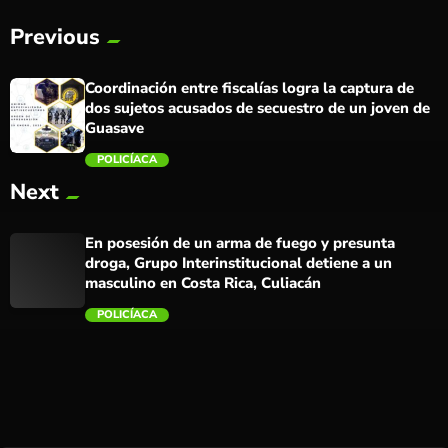
Previous
Coordinación entre fiscalías logra la captura de
dos sujetos acusados de secuestro de un joven de
Guasave
POLICÍACA
Next
trending_flat
En posesión de un arma de fuego y presunta
droga, Grupo Interinstitucional detiene a un
masculino en Costa Rica, Culiacán
POLICÍACA
trending_flat