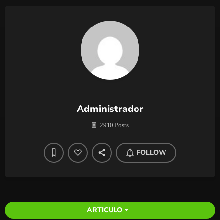
Administrador
2910 Posts
FOLLOW
ARTICULO
arrow_drop_down