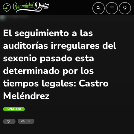
search
menu
lightbulb_outline
El seguimiento a las
auditorías irregulares del
sexenio pasado esta
determinado por los
tiempos legales: Castro
Meléndrez
SINALOA
31