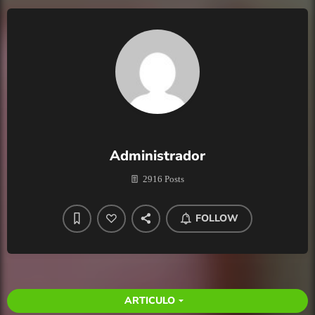
Administrador
2916 Posts
FOLLOW
ARTICULO
arrow_drop_down