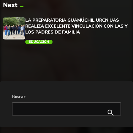
Next
trending_flat
LA PREPARATORIA GUAMÚCHIL URCN UAS
REALIZA EXCELENTE VINCULACIÓN CON LAS Y
LOS PADRES DE FAMILIA
EDUCACIÓN
trending_flat
Buscar