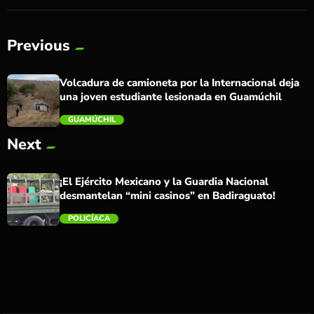
Previous
Volcadura de camioneta por la Internacional deja
una joven estudiante lesionada en Guamúchil
GUAMÚCHIL
Next
trending_flat
¡El Ejército Mexicano y la Guardia Nacional
desmantelan “mini casinos” en Badiraguato!
POLICÍACA
trending_flat