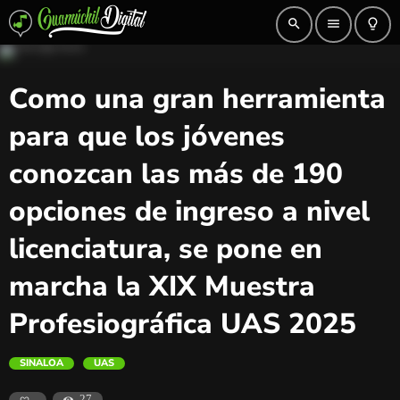
search
menu
lightbulb_outline
Como una gran herramienta
para que los jóvenes
conozcan las más de 190
opciones de ingreso a nivel
licenciatura, se pone en
marcha la XIX Muestra
Profesiográfica UAS 2025
SINALOA
UAS
27