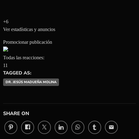
+6
Ver estadísticas y anuncios
Promocionar publicación
Todas las reacciones:
1
1
TAGGED AS:
DR. JESÚS MADUEÑA MOLINA
SHARE ON
email