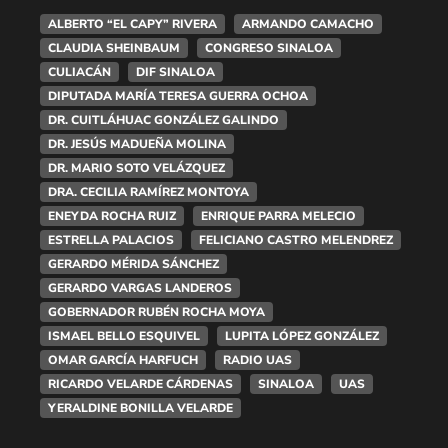
ALBERTO “EL CAPY” RIVERA
ARMANDO CAMACHO
CLAUDIA SHEINBAUM
CONGRESO SINALOA
CULIACÁN
DIF SINALOA
DIPUTADA MARÍA TERESA GUERRA OCHOA
DR. CUITLÁHUAC GONZÁLEZ GALINDO
DR. JESÚS MADUEÑA MOLINA
DR. MARIO SOTO VELÁZQUEZ
DRA. CECILIA RAMÍREZ MONTOYA
ENEYDA ROCHA RUIZ
ENRIQUE PARRA MELECIO
ESTRELLA PALACIOS
FELICIANO CASTRO MELENDREZ
GERARDO MÉRIDA SÁNCHEZ
GERARDO VARGAS LANDEROS
GOBERNADOR RUBÉN ROCHA MOYA
ISMAEL BELLO ESQUIVEL
LUPITA LÓPEZ GONZÁLEZ
OMAR GARCÍA HARFUCH
RADIO UAS
RICARDO VELARDE CÁRDENAS
SINALOA
UAS
YERALDINE BONILLA VELARDE