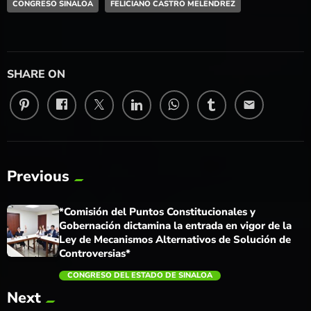
CONGRESO SINALOA
FELICIANO CASTRO MELENDREZ
SHARE ON
email
Previous
*Comisión del Puntos Constitucionales y
Gobernación dictamina la entrada en vigor de la
Ley de Mecanismos Alternativos de Solución de
Controversias*
CONGRESO DEL ESTADO DE SINALOA
Next
trending_flat