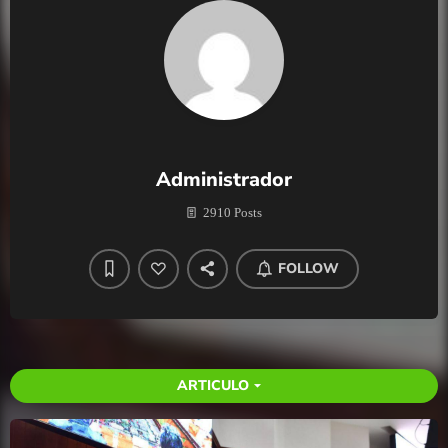
Administrador
2910 Posts
FOLLOW
ARTICULO
arrow_drop_down