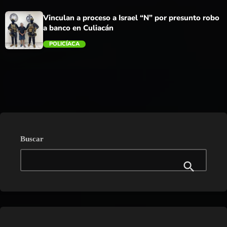
Vinculan a proceso a Israel “N” por presunto robo
a banco en Culiacán
POLICÍACA
trending_flat
Buscar