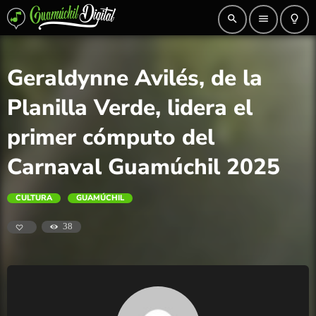
search
menu
lightbulb_outline
Geraldynne Avilés, de la
Planilla Verde, lidera el
primer cómputo del
Carnaval Guamúchil 2025
CULTURA
GUAMÚCHIL
38