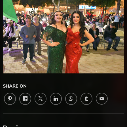
SHARE ON
email