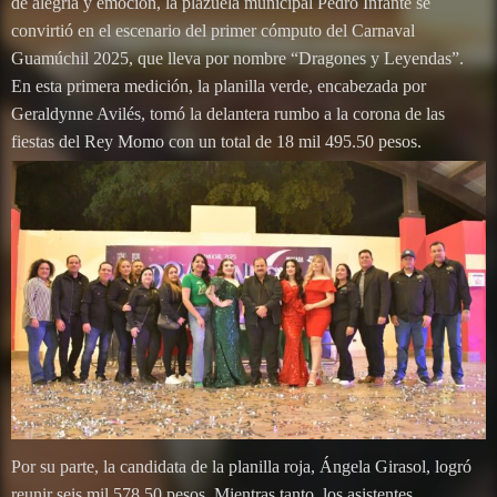
de alegría y emoción, la plazuela municipal Pedro Infante se
convirtió en el escenario del primer cómputo del Carnaval
Guamúchil 2025, que lleva por nombre “Dragones y Leyendas”.
En esta primera medición, la planilla verde, encabezada por
Geraldynne Avilés, tomó la delantera rumbo a la corona de las
fiestas del Rey Momo con un total de 18 mil 495.50 pesos.
Por su parte, la candidata de la planilla roja, Ángela Girasol, logró
reunir seis mil 578.50 pesos. Mientras tanto, los asistentes