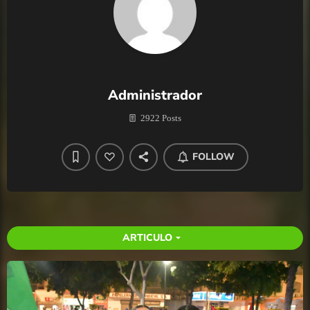
Administrador
2922 Posts
FOLLOW
ARTICULO
arrow_drop_down