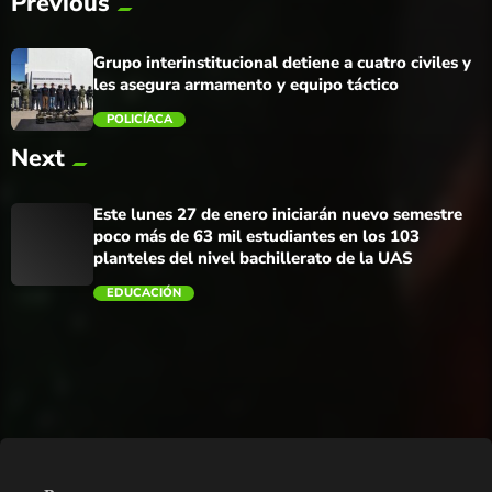
Previous
Grupo interinstitucional detiene a cuatro civiles y
les asegura armamento y equipo táctico
POLICÍACA
Next
trending_flat
Este lunes 27 de enero iniciarán nuevo semestre
poco más de 63 mil estudiantes en los 103
planteles del nivel bachillerato de la UAS
EDUCACIÓN
trending_flat