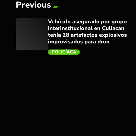
Previous
Vehículo asegurado por grupo
interinstitucional en Culiacán
tenía 28 artefactos explosivos
improvisados para dron
POLICÍACA
trending_flat