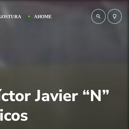
search
lightbulb_outline
GOSTURA
AHOME
íctor Javier “N”
icos