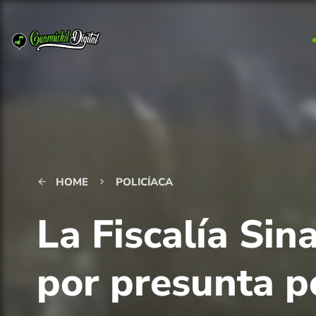
HOME
POLICÍACA
arrow_back
keyboard_arrow_right
La Fiscalía Sin
por presunta p