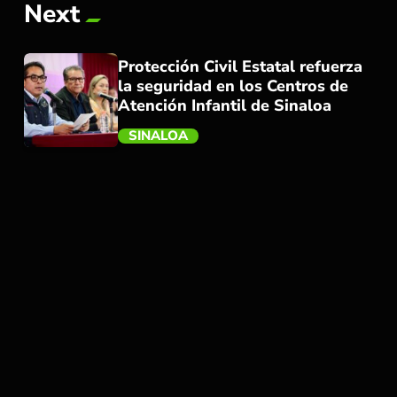
Next
Protección Civil Estatal refuerza
la seguridad en los Centros de
Atención Infantil de Sinaloa
SINALOA
trending_flat