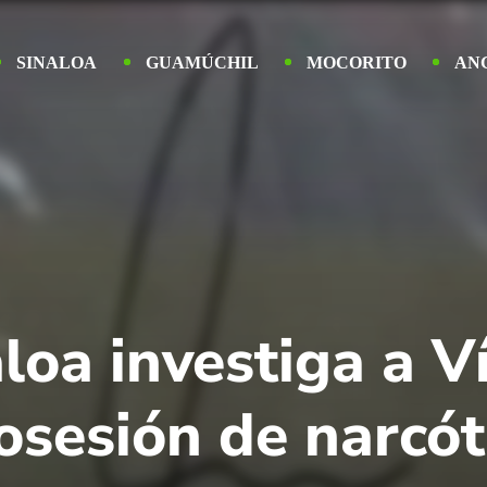
SINALOA
GUAMÚCHIL
MOCORITO
AN
aloa investiga a V
osesión de narcót