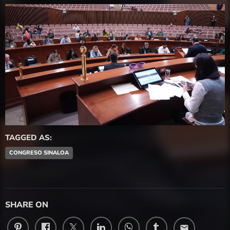
TAGGED AS:
CONGRESO SINALOA
SHARE ON
email