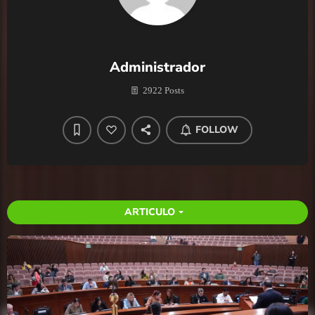
Administrador
2922 Posts
FOLLOW
ARTICULO
arrow_drop_down