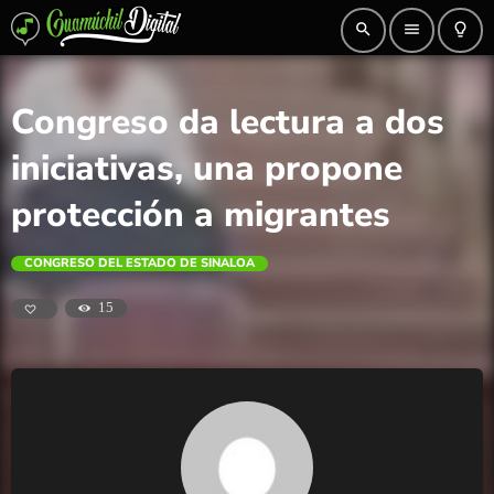
search
menu
lightbulb_outline
Congreso da lectura a dos
iniciativas, una propone
protección a migrantes
CONGRESO DEL ESTADO DE SINALOA
15