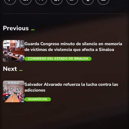
Previous
Guarda Congreso minuto de silencio en memoria
de víctimas de violencia que afecta a Sinaloa
CONGRESO DEL ESTADO DE SINALOA
Next
trending_flat
Salvador Alvarado refuerza la lucha contra las
adicciones
GUAMÚCHIL
trending_flat