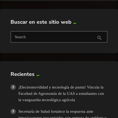
Buscar en este sitio web
Search
search
Recientes
¡Electromovilidad y tecnología de punta! Vincula la
Facultad de Agronomía de la UAS a estudiantes con
la vanguardia tecnológica agrícola
Secretaría de Salud fortalece la respuesta ante
intoxicaciones por opioides con entrega de antídoto y