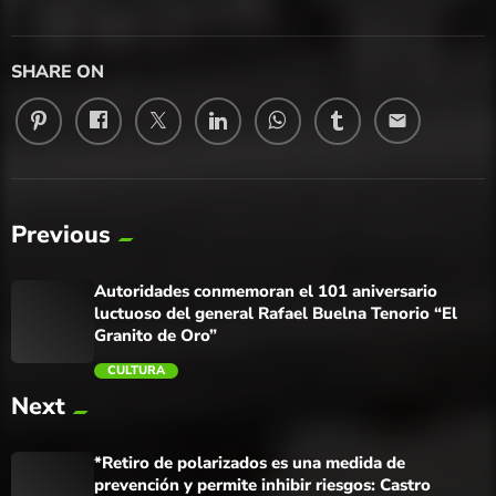
SHARE ON
email
Previous
Autoridades conmemoran el 101 aniversario
luctuoso del general Rafael Buelna Tenorio “El
Granito de Oro”
CULTURA
Next
trending_flat
*Retiro de polarizados es una medida de
prevención y permite inhibir riesgos: Castro