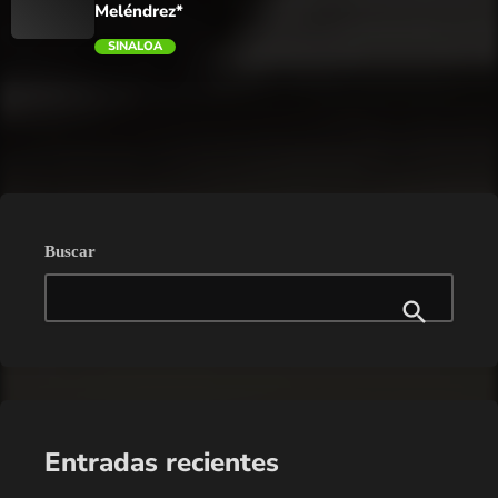
Meléndrez*
SINALOA
trending_flat
Buscar
Entradas recientes