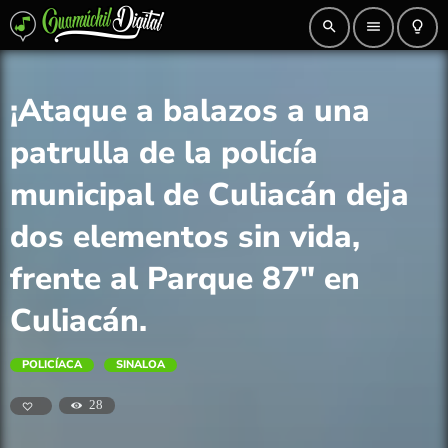
search
menu
lightbulb_outline
¡Ataque a balazos a una
patrulla de la policía
municipal de Culiacán deja
dos elementos sin vida,
frente al Parque 87″ en
Culiacán.
POLICÍACA
SINALOA
28