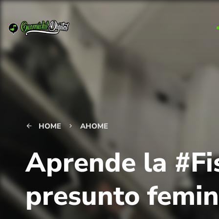
HOME
AHOME
arrow_back
keyboard_arrow_right
Aprende la #Fi
presunto femin