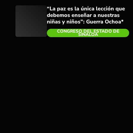
“La paz es la única lección que
debemos enseñar a nuestras
niñas y niños”: Guerra Ochoa*
CONGRESO DEL ESTADO DE
SINALOA
trending_flat