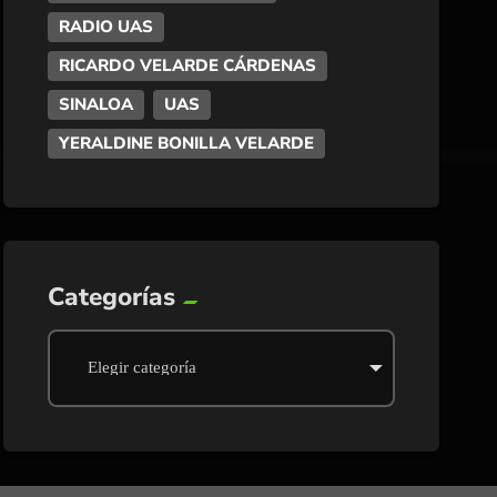
RADIO UAS
RICARDO VELARDE CÁRDENAS
SINALOA
UAS
YERALDINE BONILLA VELARDE
Categorías