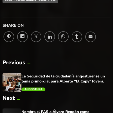
SHARE ON
email
Previous
La Seguridad de la ciudadanía angosturense un
tema primordial para Alberto “El Capy” Rivera.
ANGOSTURA
Next
trending_flat
Nombra el PAS a Álvaro Rendón como