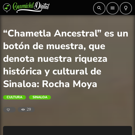
search
menu
lightbulb_outline
“Chametla Ancestral” es un
botón de muestra, que
denota nuestra riqueza
histórica y cultural de
Sinaloa: Rocha Moya
CULTURA
SINALOA
29