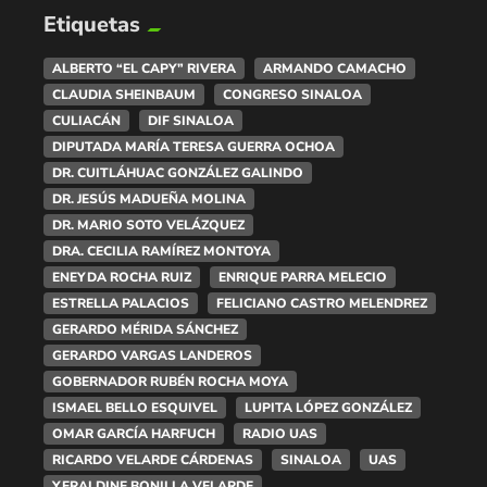
Etiquetas
ALBERTO “EL CAPY” RIVERA
ARMANDO CAMACHO
CLAUDIA SHEINBAUM
CONGRESO SINALOA
CULIACÁN
DIF SINALOA
DIPUTADA MARÍA TERESA GUERRA OCHOA
DR. CUITLÁHUAC GONZÁLEZ GALINDO
DR. JESÚS MADUEÑA MOLINA
DR. MARIO SOTO VELÁZQUEZ
DRA. CECILIA RAMÍREZ MONTOYA
ENEYDA ROCHA RUIZ
ENRIQUE PARRA MELECIO
ESTRELLA PALACIOS
FELICIANO CASTRO MELENDREZ
GERARDO MÉRIDA SÁNCHEZ
GERARDO VARGAS LANDEROS
GOBERNADOR RUBÉN ROCHA MOYA
ISMAEL BELLO ESQUIVEL
LUPITA LÓPEZ GONZÁLEZ
OMAR GARCÍA HARFUCH
RADIO UAS
RICARDO VELARDE CÁRDENAS
SINALOA
UAS
YERALDINE BONILLA VELARDE