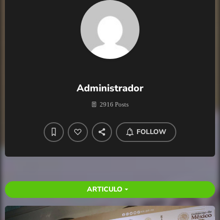
Administrador
2916 Posts
FOLLOW
ARTICULO
arrow_drop_down