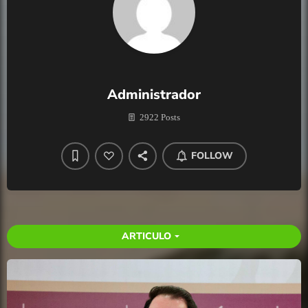
Administrador
2922 Posts
FOLLOW
ARTICULO
arrow_drop_down