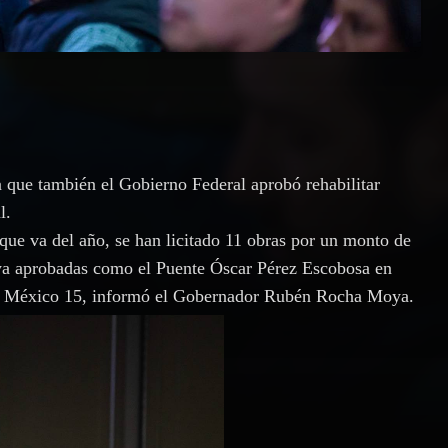
que también el Gobierno Federal aprobó rehabilitar
l.
que va del año, se han licitado 11 obras por un monto de
 ya aprobadas como el Puente Óscar Pérez Escobosa en
e la México 15, informó el Gobernador Rubén Rocha Moya.