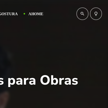
search
lightbulb_outline
GOSTURA
AHOME
es para Obras