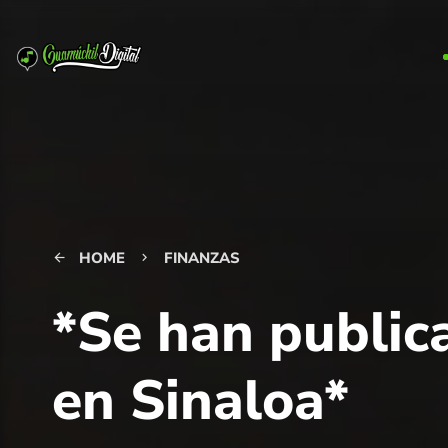
HOME
FINANZAS
arrow_back
keyboard_arrow_right
*Se han public
en Sinaloa*