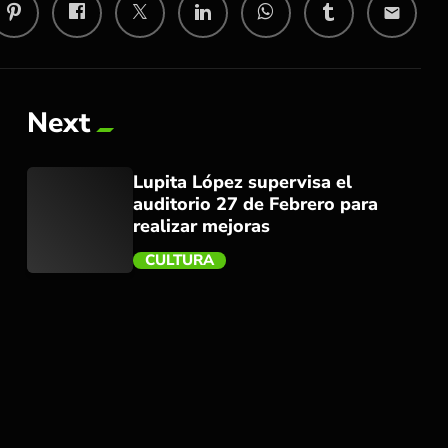
email
Next
Lupita López supervisa el
auditorio 27 de Febrero para
realizar mejoras
CULTURA
trending_flat