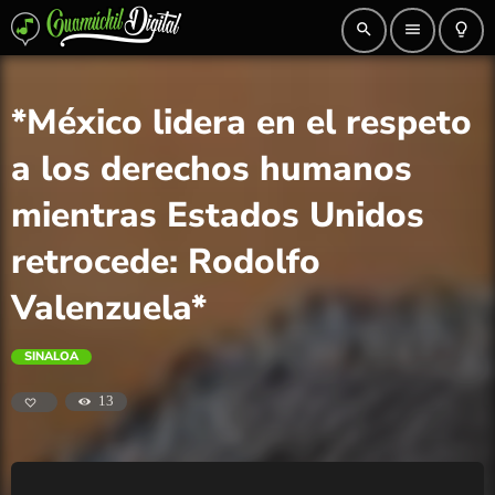
search
menu
lightbulb_outline
*México lidera en el respeto
a los derechos humanos
mientras Estados Unidos
retrocede: Rodolfo
Valenzuela*
SINALOA
13