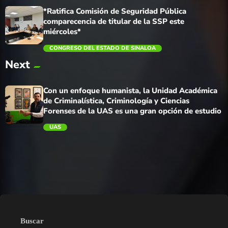
*Ratifica Comisión de Seguridad Pública
comparecencia de titular de la SSP este
miércoles*
CONGRESO DEL ESTADO DE SINALOA
Next
trending_flat
Con un enfoque humanista, la Unidad Académica
de Criminalística, Criminología y Ciencias
Forenses de la UAS es una gran opción de estudio
UAS
trending_flat
Buscar