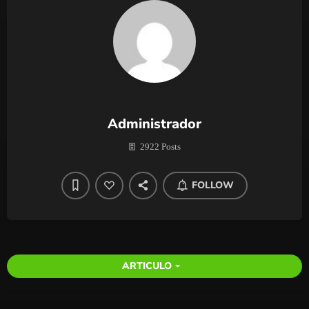
Administrador
2922 Posts
FOLLOW
ARTICULO
arrow_drop_down