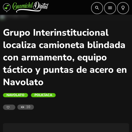
search
menu
lightbulb_outline
Grupo Interinstitucional
localiza camioneta blindada
con armamento, equipo
táctico y puntas de acero en
Navolato
NAVOLATO
POLICÍACA
10