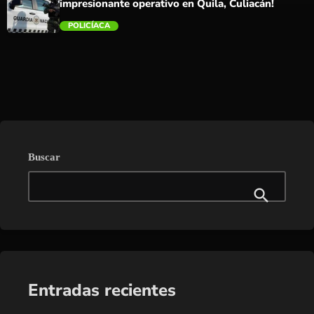
impresionante operativo en Quila, Culiacán!
POLICÍACA
trending_flat
Buscar
Entradas recientes