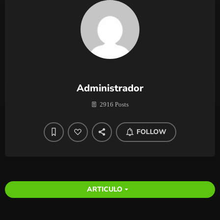
Administrador
2916 Posts
FOLLOW
ARTICULO
arrow_drop_down