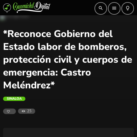
search
menu
lightbulb_outline
*Reconoce Gobierno del
Estado labor de bomberos,
protección civil y cuerpos de
emergencia: Castro
Meléndrez*
SINALOA
25