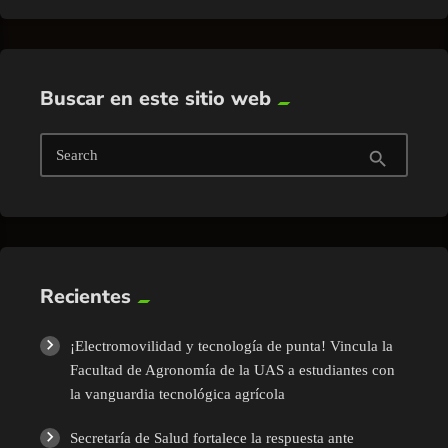
Buscar en este sitio web
Search
search
Recientes
¡Electromovilidad y tecnología de punta! Vincula la
Facultad de Agronomía de la UAS a estudiantes con
la vanguardia tecnológica agrícola
Secretaría de Salud fortalece la respuesta ante