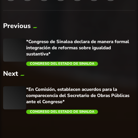
Previous
*Congreso de Sinaloa declara de manera formal
integración de reformas sobre igualdad
sustantiva*
CONGRESO DEL ESTADO DE SINALOA
Next
trending_flat
*En Comisión, establecen acuerdos para la
comparecencia del Secretario de Obras Públicas
ante el Congreso*
CONGRESO DEL ESTADO DE SINALOA
trending_flat