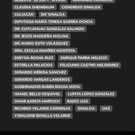
CLAUDIA SHEINBAUM
CONGRESO SINALOA
CULIACÁN
DIF SINALOA
DIPUTADA MARÍA TERESA GUERRA OCHOA
DR. CUITLÁHUAC GONZÁLEZ GALINDO
DR. JESÚS MADUEÑA MOLINA
DR. MARIO SOTO VELÁZQUEZ
DRA. CECILIA RAMÍREZ MONTOYA
ENEYDA ROCHA RUIZ
ENRIQUE PARRA MELECIO
ESTRELLA PALACIOS
FELICIANO CASTRO MELENDREZ
GERARDO MÉRIDA SÁNCHEZ
GERARDO VARGAS LANDEROS
GOBERNADOR RUBÉN ROCHA MOYA
ISMAEL BELLO ESQUIVEL
LUPITA LÓPEZ GONZÁLEZ
OMAR GARCÍA HARFUCH
RADIO UAS
RICARDO VELARDE CÁRDENAS
SINALOA
UAS
YERALDINE BONILLA VELARDE