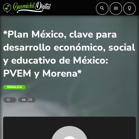
search
menu
lightbulb_outline
*Plan México, clave para
desarrollo económico, social
y educativo de México:
PVEM y Morena*
SINALOA
24