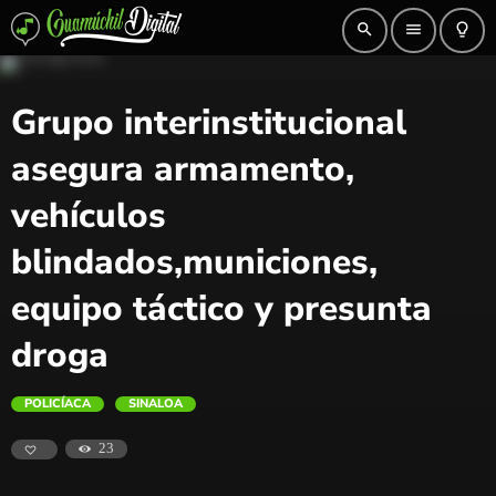
search
menu
lightbulb_outline
Grupo interinstitucional
asegura armamento,
vehículos
blindados,municiones,
equipo táctico y presunta
droga
POLICÍACA
SINALOA
23