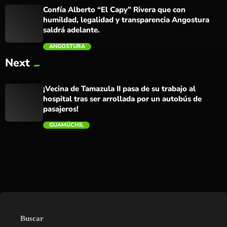
Confía Alberto “El Capy” Rivera que con
humildad, legalidad y transparencia Angostura
saldrá adelante.
ANGOSTURA
Next
trending_flat
¡Vecina de Tamazula II pasa de su trabajo al
hospital tras ser arrollada por un autobús de
pasajeros!
GUAMÚCHIL
trending_flat
Buscar