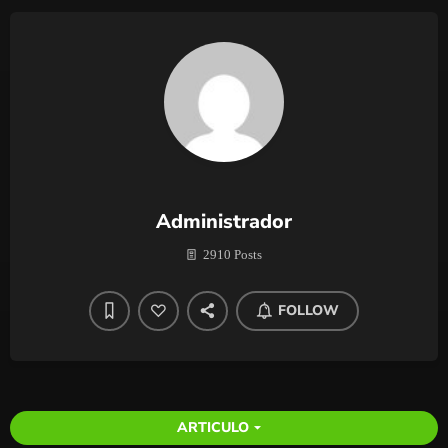
Administrador
2910 Posts
FOLLOW
ARTICULO
arrow_drop_down