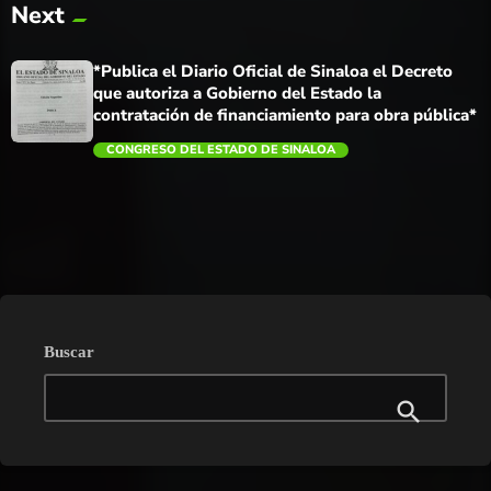
Next
trending_flat
*Publica el Diario Oficial de Sinaloa el Decreto
que autoriza a Gobierno del Estado la
contratación de financiamiento para obra pública*
CONGRESO DEL ESTADO DE SINALOA
trending_flat
Buscar