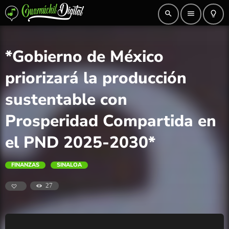
search
menu
lightbulb_outline
*Gobierno de México
priorizará la producción
sustentable con
Prosperidad Compartida en
el PND 2025-2030*
FINANZAS
SINALOA
27