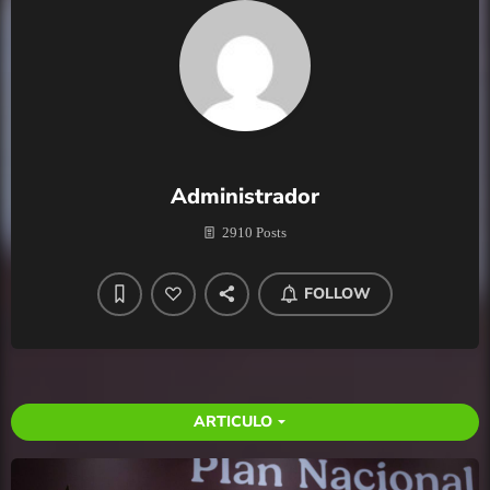
Administrador
2910 Posts
FOLLOW
ARTICULO
arrow_drop_down