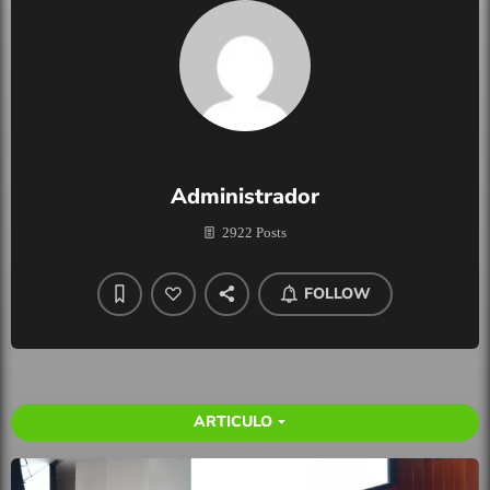
Administrador
2922 Posts
FOLLOW
ARTICULO
arrow_drop_down