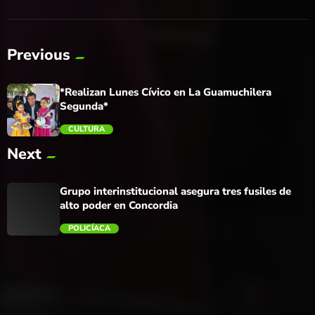
Previous
*Realizan Lunes Cívico en La Guamuchilera
Segunda*
CULTURA
Next
trending_flat
Grupo interinstitucional asegura tres fusiles de
alto poder en Concordia
POLICÍACA
trending_flat