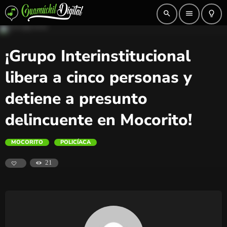
search
menu
lightbulb_outline
¡Grupo Interinstitucional
libera a cinco personas y
detiene a presunto
delincuente en Mocorito!
MOCORITO
POLICÍACA
21