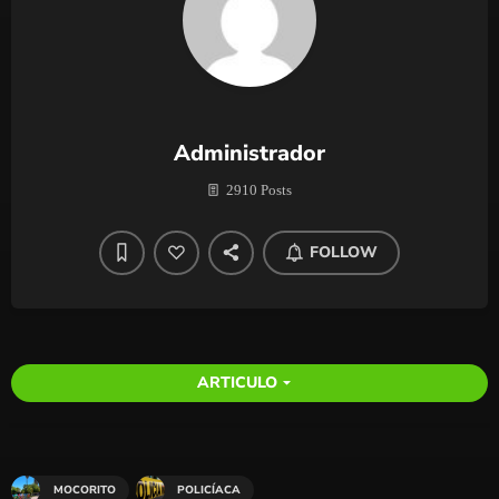
Administrador
2910 Posts
FOLLOW
ARTICULO
arrow_drop_down
MOCORITO
POLICÍACA