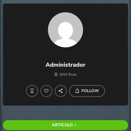
Administrador
2916 Posts
FOLLOW
ARTICULO
arrow_drop_down