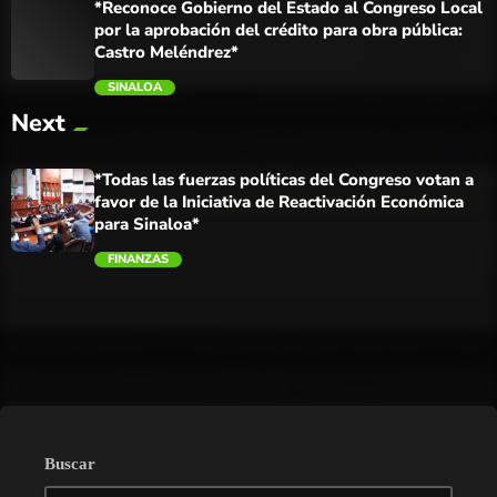
*Reconoce Gobierno del Estado al Congreso Local
por la aprobación del crédito para obra pública:
Castro Meléndrez*
SINALOA
Next
trending_flat
*Todas las fuerzas políticas del Congreso votan a
favor de la Iniciativa de Reactivación Económica
para Sinaloa*
FINANZAS
trending_flat
Buscar