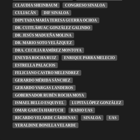
CLAUDIA SHEINBAUM
CONGRESO SINALOA
CULIACÁN
DIF SINALOA
DIPUTADA MARÍA TERESA GUERRA OCHOA
DR. CUITLÁHUAC GONZÁLEZ GALINDO
DR. JESÚS MADUEÑA MOLINA
DR. MARIO SOTO VELÁZQUEZ
DRA. CECILIA RAMÍREZ MONTOYA
ENEYDA ROCHA RUIZ
ENRIQUE PARRA MELECIO
ESTRELLA PALACIOS
FELICIANO CASTRO MELENDREZ
GERARDO MÉRIDA SÁNCHEZ
GERARDO VARGAS LANDEROS
GOBERNADOR RUBÉN ROCHA MOYA
ISMAEL BELLO ESQUIVEL
LUPITA LÓPEZ GONZÁLEZ
OMAR GARCÍA HARFUCH
RADIO UAS
RICARDO VELARDE CÁRDENAS
SINALOA
UAS
YERALDINE BONILLA VELARDE