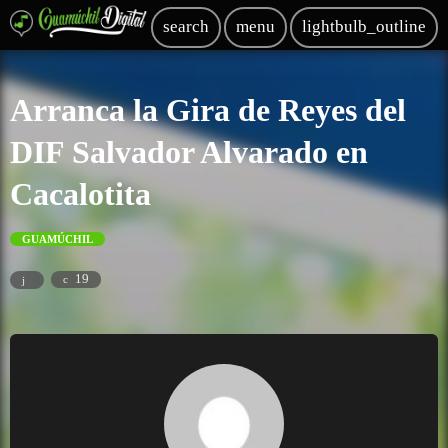
search
menu
lightbulb_outline
Arranca la Gira de Reyes del
DIF Salvador Alvarado en
Cacalotita
GUAMÚCHIL
19