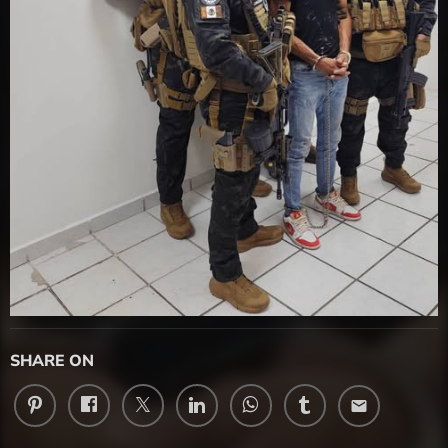
SHARE ON
email