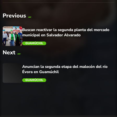
Previous
Buscan reactivar la segunda planta del mercado
municipal en Salvador Alvarado
GUAMÚCHIL
Next
trending_flat
Anuncian la segunda etapa del malecón del río
Évora en Guamúchil
GUAMÚCHIL
trending_flat