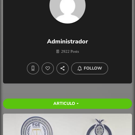
Administrador
2922 Posts
FOLLOW
ARTICULO
arrow_drop_down