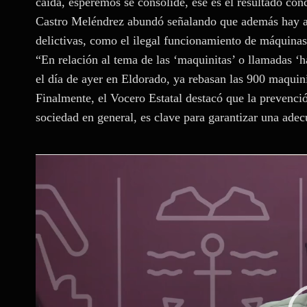
caída, esperemos se consolide, ese es el resultado con
Castro Meléndrez abundó señalando que además hay ava
delictivas, como el ilegal funcionamiento de máquina
“En relación al tema de las ‘maquinitas’ o llamadas ‘
el día de ayer en Eldorado, ya rebasan las 900 maquin
Finalmente, el Vocero Estatal destacó que la prevención
sociedad en general, es clave para garantizar una ade
R
e
p
r
o
d
u
c