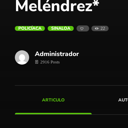
Meléndrez*
POLICÍACA
SINALOA
22
Administrador
2916 Posts
ARTICULO
AUT