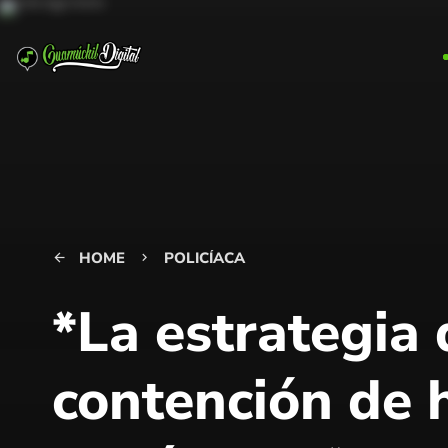
HOME
POLICÍACA
arrow_back
keyboard_arrow_right
*La estrategia
contención de h