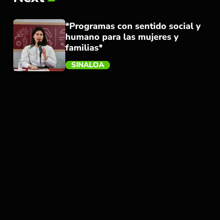
*Programas con sentido social y
humano para las mujeres y
familias*
SINALOA
trending_flat