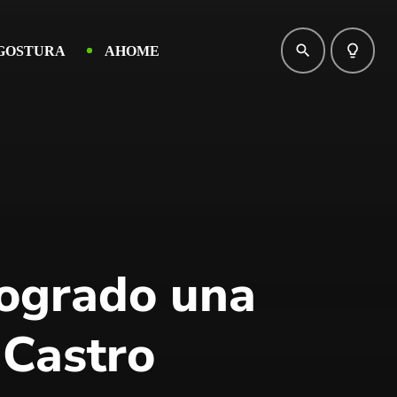
search
lightbulb_outline
GOSTURA
AHOME
logrado una
 Castro