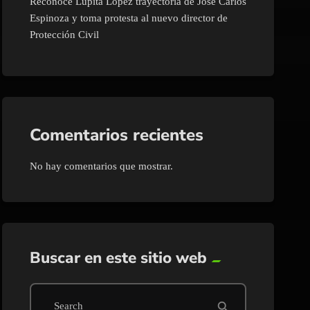
Reconoce Lupita López trayectoria de José Carlos
Espinoza y toma protesta al nuevo director de
Protección Civil
Comentarios recientes
No hay comentarios que mostrar.
Buscar en este sitio web
search
Search