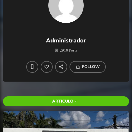
Administrador
2910 Posts
FOLLOW
ARTICULO
arrow_drop_down