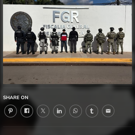
SHARE ON
email