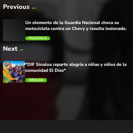
Previous
Un elemento de la Guardia Nacional choca su
motocicleta contra un Chevy y resulta lesionado.
POLICÍACA
Next
trending_flat
*DIF Sinaloa reparte alegría a niñas y niños de la
comunidad El Diez*
SINALOA
trending_flat