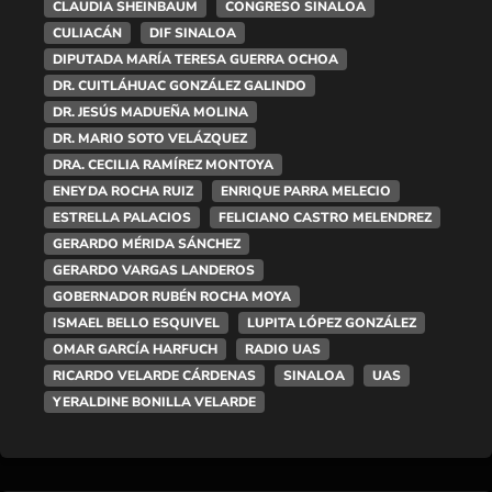
CLAUDIA SHEINBAUM
CONGRESO SINALOA
CULIACÁN
DIF SINALOA
DIPUTADA MARÍA TERESA GUERRA OCHOA
DR. CUITLÁHUAC GONZÁLEZ GALINDO
DR. JESÚS MADUEÑA MOLINA
DR. MARIO SOTO VELÁZQUEZ
DRA. CECILIA RAMÍREZ MONTOYA
ENEYDA ROCHA RUIZ
ENRIQUE PARRA MELECIO
ESTRELLA PALACIOS
FELICIANO CASTRO MELENDREZ
GERARDO MÉRIDA SÁNCHEZ
GERARDO VARGAS LANDEROS
GOBERNADOR RUBÉN ROCHA MOYA
ISMAEL BELLO ESQUIVEL
LUPITA LÓPEZ GONZÁLEZ
OMAR GARCÍA HARFUCH
RADIO UAS
RICARDO VELARDE CÁRDENAS
SINALOA
UAS
YERALDINE BONILLA VELARDE