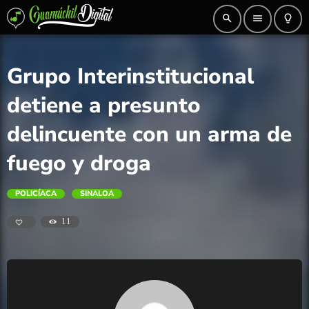
search
menu
lightbulb_outline
Grupo Interinstitucional
detiene a presunto
delincuente con un arma de
fuego y droga
POLICÍACA
SINALOA
11