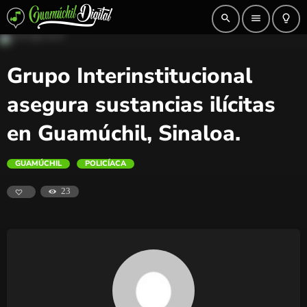
search
menu
lightbulb_outline
Grupo Interinstitucional
asegura sustancias ilícitas
en Guamúchil, Sinaloa.
GUAMÚCHIL
POLICÍACA
23