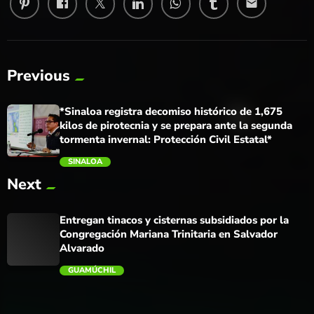
email
Previous
*Sinaloa registra decomiso histórico de 1,675
kilos de pirotecnia y se prepara ante la segunda
tormenta invernal: Protección Civil Estatal*
SINALOA
Next
trending_flat
Entregan tinacos y cisternas subsidiados por la
Congregación Mariana Trinitaria en Salvador
Alvarado
GUAMÚCHIL
trending_flat