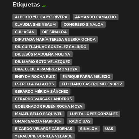
Etiquetas
ALBERTO “EL CAPY” RIVERA
ARMANDO CAMACHO
CLAUDIA SHEINBAUM
CONGRESO SINALOA
CULIACÁN
DIF SINALOA
DIPUTADA MARÍA TERESA GUERRA OCHOA
DR. CUITLÁHUAC GONZÁLEZ GALINDO
DR. JESÚS MADUEÑA MOLINA
DR. MARIO SOTO VELÁZQUEZ
DRA. CECILIA RAMÍREZ MONTOYA
ENEYDA ROCHA RUIZ
ENRIQUE PARRA MELECIO
ESTRELLA PALACIOS
FELICIANO CASTRO MELENDREZ
GERARDO MÉRIDA SÁNCHEZ
GERARDO VARGAS LANDEROS
GOBERNADOR RUBÉN ROCHA MOYA
ISMAEL BELLO ESQUIVEL
LUPITA LÓPEZ GONZÁLEZ
OMAR GARCÍA HARFUCH
RADIO UAS
RICARDO VELARDE CÁRDENAS
SINALOA
UAS
YERALDINE BONILLA VELARDE