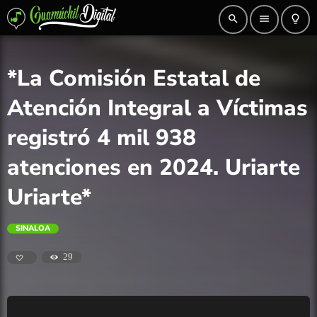
search
menu
lightbulb_outline
*La Comisión Estatal de
Atención Integral a Víctimas
registró 4 mil 938
atenciones en 2024. Uriarte
Uriarte*
SINALOA
29