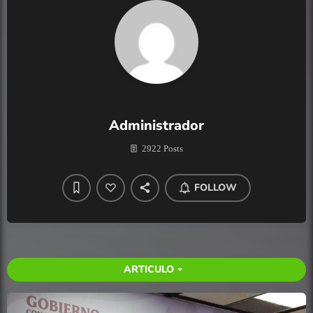
Administrador
2922 Posts
FOLLOW
ARTICULO
arrow_drop_down