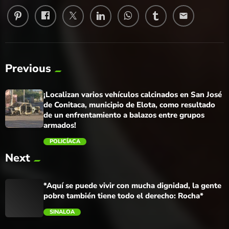
email
Previous
¡Localizan varios vehículos calcinados en San José
de Conitaca, municipio de Elota, como resultado
de un enfrentamiento a balazos entre grupos
armados!
POLICÍACA
Next
trending_flat
*Aquí se puede vivir con mucha dignidad, la gente
pobre también tiene todo el derecho: Rocha*
SINALOA