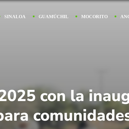
SINALOA
GUAMÚCHIL
MOCORITO
AN
 2025 con la inau
 para comunidades