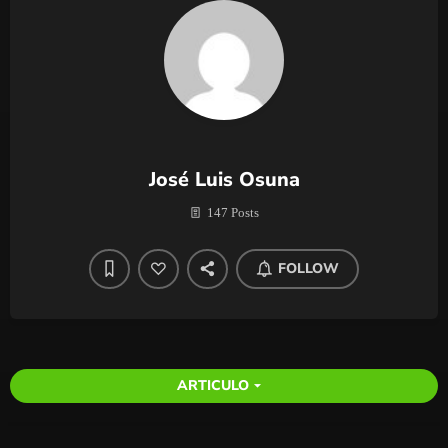
José Luis Osuna
147 Posts
FOLLOW
ARTICULO
arrow_drop_down