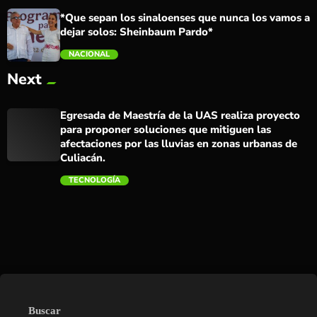
*Que sepan los sinaloenses que nunca los vamos a
dejar solos: Sheinbaum Pardo*
NACIONAL
Next
trending_flat
Egresada de Maestría de la UAS realiza proyecto
para proponer soluciones que mitiguen las
afectaciones por las lluvias en zonas urbanas de
Culiacán.
TECNOLOGÍA
trending_flat
Buscar