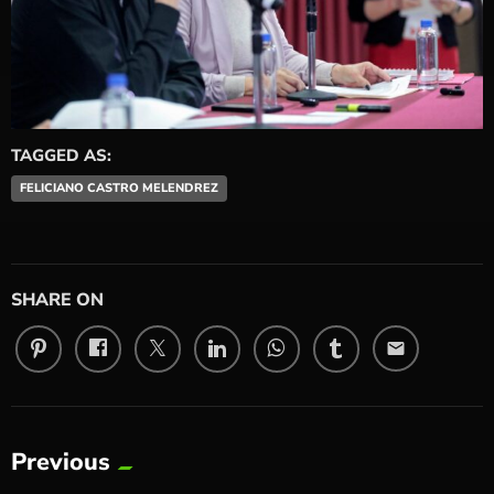
TAGGED AS:
FELICIANO CASTRO MELENDREZ
SHARE ON
email
Previous