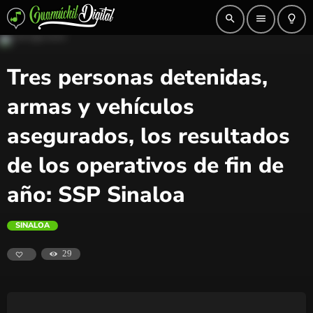
search
menu
lightbulb_outline
Tres personas detenidas,
armas y vehículos
asegurados, los resultados
de los operativos de fin de
año: SSP Sinaloa
SINALOA
29