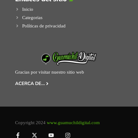
Inicio
Categorias
Políticas de privacidad
Gracias por visitar nuestro sitio web
ACERCA DE...
Copyright 2024
www.guamuchildigital.com