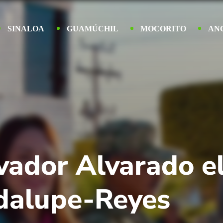
SINALOA
GUAMÚCHIL
MOCORITO
AN
vador Alvarado el
dalupe-Reyes