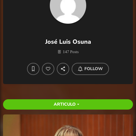
José Luis Osuna
147 Posts
FOLLOW
ARTICULO
arrow_drop_down