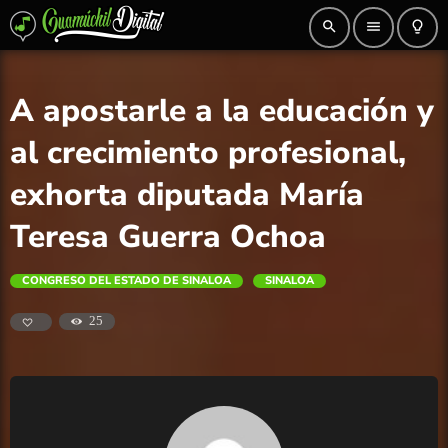
search
menu
lightbulb_outline
A apostarle a la educación y
al crecimiento profesional,
exhorta diputada María
Teresa Guerra Ochoa
CONGRESO DEL ESTADO DE SINALOA
SINALOA
25