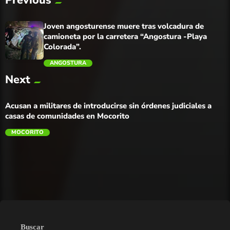
Joven angosturense muere tras volcadura de
camioneta por la carretera “Angostura -Playa
Colorada”.
ANGOSTURA
Next
trending_flat
Acusan a militares de introducirse sin órdenes judiciales a
casas de comunidades en Mocorito
MOCORITO
Buscar