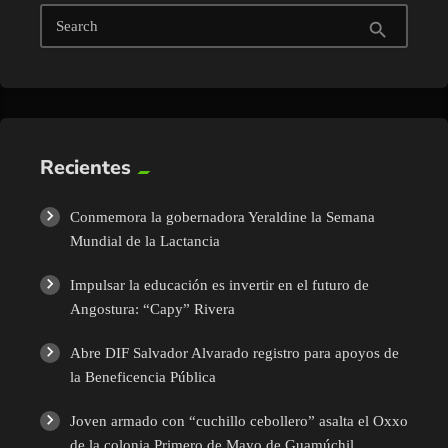
Search
search
Recientes
Conmemora la gobernadora Yeraldine la Semana
Mundial de la Lactancia
Impulsar la educación es invertir en el futuro de
Angostura: “Capy” Rivera
Abre DIF Salvador Alvarado registro para apoyos de
la Beneficencia Pública
Joven armado con “cuchillo cebollero” asalta el Oxxo
de la colonia Primero de Mayo de Guamúchil