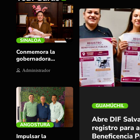
SINALOA
Conmemora la
trending_flat
gobernadora
Yeraldine la Semana
Administrador
Mundial de la
Lactancia
tren
GUAMÚCHIL
Abre DIF Salv
ANGOSTURA
registro para 
Beneficencia P
Impulsar la
trending_flat