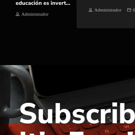
educación es invertir
en el futuro de
Administrador
6
Administrador
Angostura: “Capy”
Rivera
Subscrib