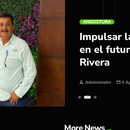
GUAMÚCHIL
Abre DIF 
registro p
Beneficenc
Administrador
6 A
More News