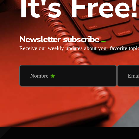
It's Free!
Newsletter subscribe
Receive our weekly updates about your favorite topi
Nombre
Ema
star