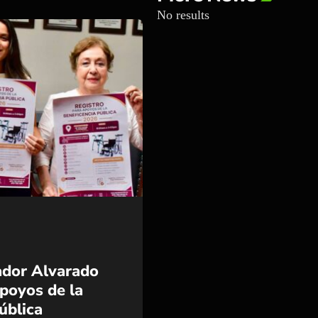
No results
ding_flat
ador Alvarado
apoyos de la
ública