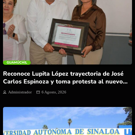
trending_flat
GUAMÚCHIL
Reconoce Lupita López trayectoria de José
Carlos Espinoza y toma protesta al nuevo
director de Protección Civil
Administrador
6 Agosto, 2026