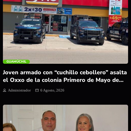
trending_flat
GUAMÚCHIL
Joven armado con “cuchillo cebollero” asalta
el Oxxo de la colonia Primero de Mayo de
Guamúchil
Administrador
6 Agosto, 2026