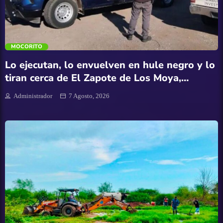
trending_flat
Turismo
MOCORITO
UAS
Lo ejecutan, lo envuelven en hule negro y lo
tiran cerca de El Zapote de Los Moya,
Mocorito
Administrador
7 Agosto, 2026