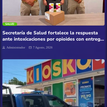
Eventos
trending_flat
Finanzas
SALUD
Guamúchil
Secretaría de Salud fortalece la respuesta
ante intoxicaciones por opioides con entrega
Guasave
de antídoto y capacitación al personal de
Administrador
7 Agosto, 2026
emergencias
Internacional
Juan José Rios
Mazatlán
Mocorito