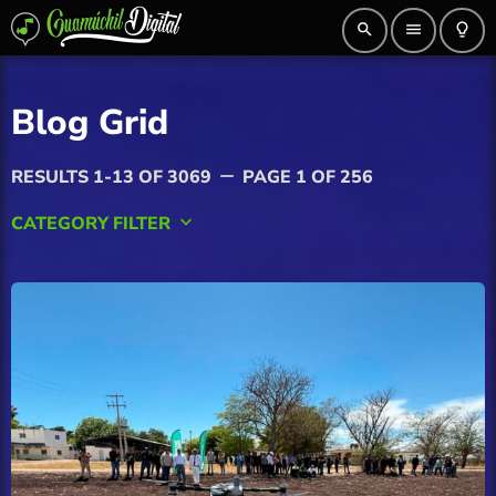
search
menu
lightbulb_outline
Blog Grid
RESULTS 1-13 OF 3069
PAGE 1 OF 256
remove
CATEGORY FILTER
keyboard_arrow_down
AGRICULTURA
Ahome
Angostura
Badiraguato