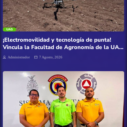
Carnavales
trending_flat
Clima
UAS
Congreso del Estado de Sinaloa
¡Electromovilidad y tecnología de punta!
Vincula la Facultad de Agronomía de la UAS
Cultura
a estudiantes con la vanguardia tecnológica
Administrador
7 Agosto, 2026
agrícola
Deportes
Economía
Educación
Entretenimiento