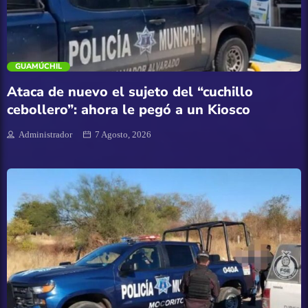
Nacional
trending_flat
Navolato
GUAMÚCHIL
Pesca
Ataca de nuevo el sujeto del “cuchillo
cebollero”: ahora le pegó a un Kiosco
Policíaca
Administrador
7 Agosto, 2026
Política
Salud
Sin categoría
Sinaloa
Tecnología