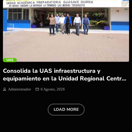
trending_flat
UAS
Consolida la UAS infraestructura y
equipamiento en la Unidad Regional Centro
Norte y garantiza espacios funcionales
Administrador
6 Agosto, 2026
rumbo al ciclo 2026-2027.
LOAD MORE