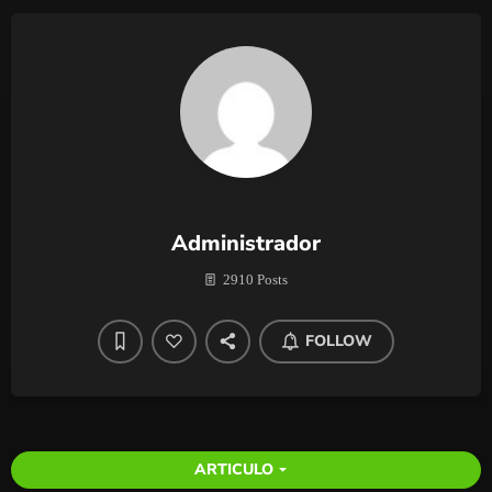
Administrador
2910 Posts
FOLLOW
ARTICULO
arrow_drop_down