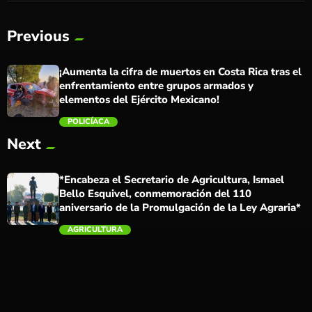
Previous
¡Aumenta la cifra de muertos en Costa Rica tras el
enfrentamiento entre grupos armados y
elementos del Ejército Mexicano!
POLICÍACA
Next
trending_flat
*Encabeza el Secretario de Agricultura, Ismael
Bello Esquivel, conmemoración del 110
aniversario de la Promulgación de la Ley Agraria*
AGRICULTURA
trending_flat