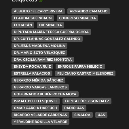
ALBERTO “EL CAPY” RIVERA
ARMANDO CAMACHO
CLAUDIA SHEINBAUM
CONGRESO SINALOA
CULIACÁN
DIF SINALOA
DIPUTADA MARÍA TERESA GUERRA OCHOA
DR. CUITLÁHUAC GONZÁLEZ GALINDO
DR. JESÚS MADUEÑA MOLINA
DR. MARIO SOTO VELÁZQUEZ
DRA. CECILIA RAMÍREZ MONTOYA
ENEYDA ROCHA RUIZ
ENRIQUE PARRA MELECIO
ESTRELLA PALACIOS
FELICIANO CASTRO MELENDREZ
GERARDO MÉRIDA SÁNCHEZ
GERARDO VARGAS LANDEROS
GOBERNADOR RUBÉN ROCHA MOYA
ISMAEL BELLO ESQUIVEL
LUPITA LÓPEZ GONZÁLEZ
OMAR GARCÍA HARFUCH
RADIO UAS
RICARDO VELARDE CÁRDENAS
SINALOA
UAS
YERALDINE BONILLA VELARDE